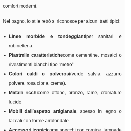
comfort moderni.
Nel bagno, lo stile retrò si riconosce per alcuni tratti tipici:
Linee morbide e tondeggianti
per sanitari e
rubinetteria.
Piastrelle caratteristiche
come cementine, mosaici o
rivestimenti bianchi tipo “metro”.
Colori caldi o polverosi
(verde salvia, azzurro
polvere, rosa cipria, crema).
Metalli ricchi
come ottone, bronzo, rame, cromature
lucide.
Mobili dall’aspetto artigianale
, spesso in legno o
laccati con forme arrotondate.
Accessori iconici
come specchi con cornice, lampade