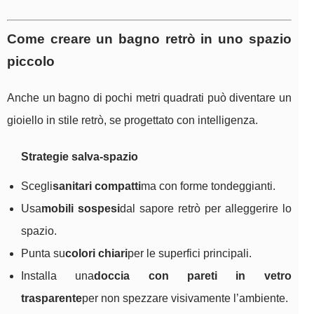
Come creare un bagno retrò in uno spazio
piccolo
Anche un bagno di pochi metri quadrati può diventare un
gioiello in stile retrò, se progettato con intelligenza.
Strategie salva-spazio
Scegli
sanitari compatti
ma con forme tondeggianti.
Usa
mobili sospesi
dal sapore retrò per alleggerire lo
spazio.
Punta su
colori chiari
per le superfici principali.
Installa una
doccia con pareti in vetro
trasparente
per non spezzare visivamente l’ambiente.