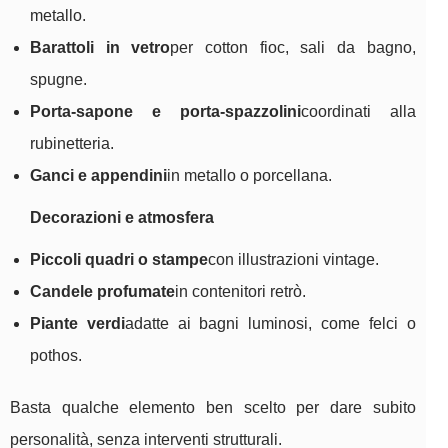
metallo.
Barattoli in vetro
per cotton fioc, sali da bagno,
spugne.
Porta-sapone e porta-spazzolini
coordinati alla
rubinetteria.
Ganci e appendini
in metallo o porcellana.
Decorazioni e atmosfera
Piccoli quadri o stampe
con illustrazioni vintage.
Candele profumate
in contenitori retrò.
Piante verdi
adatte ai bagni luminosi, come felci o
pothos.
Basta qualche elemento ben scelto per dare subito
personalità, senza interventi strutturali.